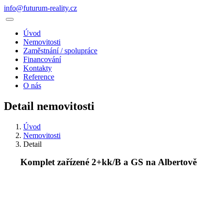
info@futurum-reality.cz
Úvod
Nemovitosti
Zaměstnání / spolupráce
Financování
Kontakty
Reference
O nás
Detail nemovitosti
Úvod
Nemovitosti
Detail
Komplet zařízené 2+kk/B a GS na Albertově