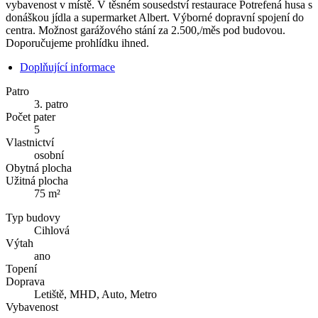
vybavenost v místě. V těsném sousedství restaurace Potrefená husa s
donáškou jídla a supermarket Albert. Výborné dopravní spojení do
centra. Možnost garážového stání za 2.500,/měs pod budovou.
Doporučujeme prohlídku ihned.
Doplňující informace
Patro
3. patro
Počet pater
5
Vlastnictví
osobní
Obytná plocha
Užitná plocha
75 m²
Typ budovy
Cihlová
Výtah
ano
Topení
Doprava
Letiště, MHD, Auto, Metro
Vybavenost