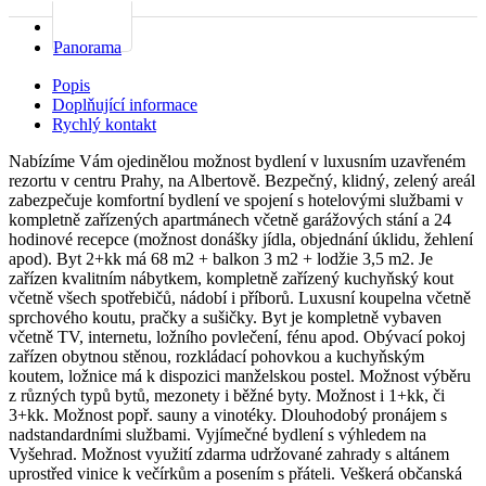
Mapa
Panorama
Popis
Doplňující informace
Rychlý kontakt
Nabízíme Vám ojedinělou možnost bydlení v luxusním uzavřeném
rezortu v centru Prahy, na Albertově. Bezpečný, klidný, zelený areál
zabezpečuje komfortní bydlení ve spojení s hotelovými službami v
kompletně zařízených apartmánech včetně garážových stání a 24
hodinové recepce (možnost donášky jídla, objednání úklidu, žehlení
apod). Byt 2+kk má 68 m2 + balkon 3 m2 + lodžie 3,5 m2. Je
zařízen kvalitním nábytkem, kompletně zařízený kuchyňský kout
včetně všech spotřebičů, nádobí i příborů. Luxusní koupelna včetně
sprchového koutu, pračky a sušičky. Byt je kompletně vybaven
včetně TV, internetu, ložního povlečení, fénu apod. Obývací pokoj
zařízen obytnou stěnou, rozkládací pohovkou a kuchyňským
koutem, ložnice má k dispozici manželskou postel. Možnost výběru
z různých typů bytů, mezonety i běžné byty. Možnost i 1+kk, či
3+kk. Možnost popř. sauny a vinotéky. Dlouhodobý pronájem s
nadstandardními službami. Vyjímečné bydlení s výhledem na
Vyšehrad. Možnost využití zdarma udržované zahrady s altánem
uprostřed vinice k večírkům a posením s přáteli. Veškerá občanská