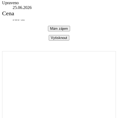
Upraveno
25.06.2026
Cena
42 500 Kč / měsíc
Mám zájem
Vytisknout