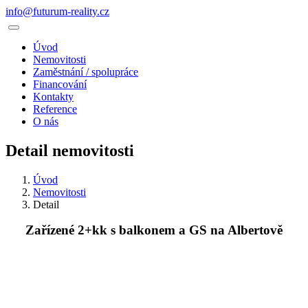
info@futurum-reality.cz
Úvod
Nemovitosti
Zaměstnání / spolupráce
Financování
Kontakty
Reference
O nás
Detail nemovitosti
Úvod
Nemovitosti
Detail
Zařízené 2+kk s balkonem a GS na Albertově