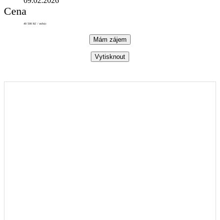
09.02.2026
Cena
40 500 Kč / měsíc
Mám zájem
Vytisknout