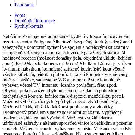
Panorama
Popis
Doplňující informace
Rychlý kontakt
Nabízíme Vám ojedinělou možnost bydlení v luxusním uzavřeném
rezortu v centru Prahy, na Albertově. Bezpečný, klidný, zelený areál
zabezpečuje komfortní bydlení ve spojení s hotelovými službami v
kompletně zařízených apartmánech včetně garážových stání a 24
hodinové recepce (možnost donášky jídla, objednání úklidu, žehlení
apod). Byt 2+kk s balkonem, má 66 m2 + balkon 1,5 m2, je zařízen
kvalitním nábytkem, kompletně zařízený kuchyňský kout včetně
všech spotřebičů, nádobí i příborů. Luxusní koupelna včetně vany,
pračky a sušičky, samostatné WC a komora. Byt je kompletně
vybaven včetně TV, internetu, ložního povlečení, fénu apod.
Obývací pokoj zařízen obytnou stěnou, rozkládací pohovkou a
kuchyňským koutem, ložnice má k dispozici manželskou postel.
Možnost výběru z různých typů bytů, mezonety i běžné byty.
Možnost i 1+kk, či 3+kk. Možnost popř. sauny a vinotéky.
Dlouhodobý pronájem s nadstandardními službami. Vyjímečné
bydlení s výhledem na Vyšehrad. Možnost využití zdarma
udržované zahrady s altánem uprostřed vinice k večírkům a posením
s přáteli. Veškerá občanská vybavenost v místě. V těsném sousedství
restaurace Potrefená husa s donáškou jídla a supermarket Albert.